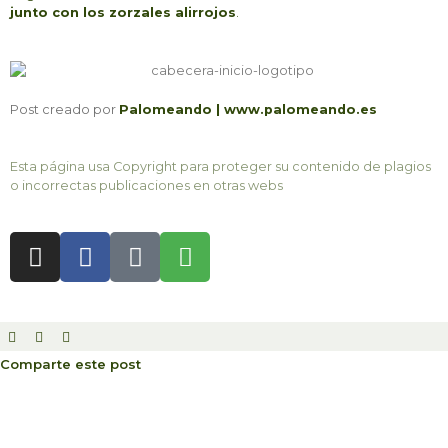
junto con los zorzales alirrojos
.
Post creado por
Palomeando | www.palomeando.es
Esta página usa Copyright para proteger su contenido de plagios
o incorrectas publicaciones en otras webs
I
F
I
S
n
a
c
h
s
c
o
o
t
e
n
p
a
b
-
p
g
o
i
i
Comparte este post
r
o
n
n
a
k
t
g
m
e
-