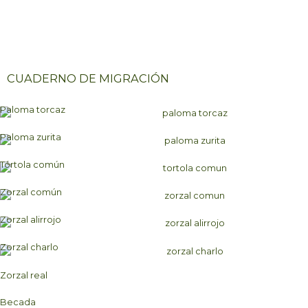
r
c
n
a
e
r
t
t
CUADERNO DE MIGRACIÓN
Paloma torcaz
Paloma zurita
Tórtola común
Zorzal común
Zorzal alirrojo
Zorzal charlo
Zorzal real
Becada