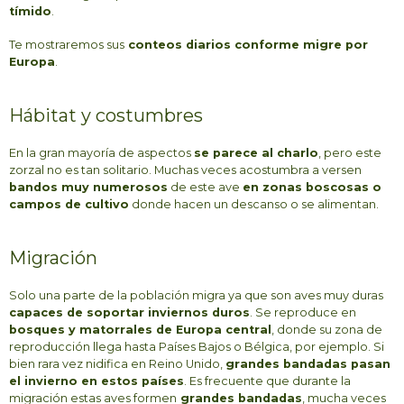
tímido
.
Te mostraremos sus
conteos diarios conforme migre por
Europa
.
Hábitat y costumbres
En la gran mayoría de aspectos
se parece al charlo
, pero este
zorzal no es tan solitario. Muchas veces acostumbra a versen
bandos muy numerosos
de este ave
en zonas boscosas o
campos de cultivo
donde hacen un descanso o se alimentan.
Migración
Solo una parte de la población migra ya que son aves muy duras
capaces de soportar inviernos duros
. Se reproduce en
bosques y matorrales de Europa central
, donde su zona de
reproducción llega hasta Países Bajos o Bélgica, por ejemplo. Si
bien rara vez nidifica en Reino Unido,
grandes bandadas pasan
el invierno en estos países
. Es frecuente que durante la
migración estas aves formen
grandes bandadas
, mucha veces