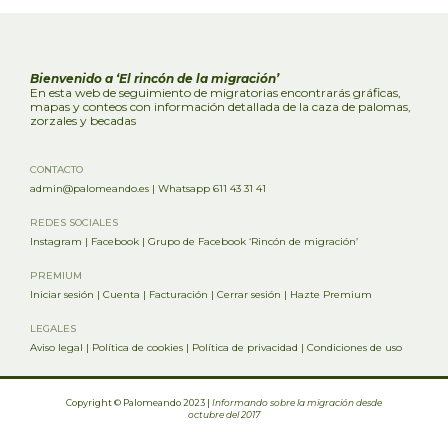
Bienvenido a ‘El rincón de la migración’
En esta web de seguimiento de migratorias encontrarás gráficas,
mapas y conteos con información detallada de la caza de palomas,
zorzales y becadas
CONTACTO
admin@palomeando.es
|
Whatsapp 611 43 31 41
REDES SOCIALES
Instagram
|
Facebook
|
Grupo de Facebook ‘Rincón de migración’
PREMIUM
Iniciar sesión
|
Cuenta
|
Facturación
|
Cerrar sesión
|
Hazte Premium
LEGALES
Aviso legal
|
Política de cookies
|
Política de privacidad
|
Condiciones de uso
Copyright © Palomeando 2023 |
Informando sobre la migración desde
octubre del 2017