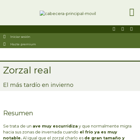
Ir
al
contenido
F
I
U
a
n
s
Iniciar sesión
c
s
e
e
t
r
Hazte premium
b
a
s
o
g
o
r
k
a
-
m
Zorzal real
s
q
u
El más tardío en invierno
a
r
e
Resumen
Se trata de un
ave muy escurridiza
y que normalmente migra
hacia sus zonas de invernada cuando
el frío ya es muy
notable.
Al igual que el zorzal charlo es
de gran tamaño y