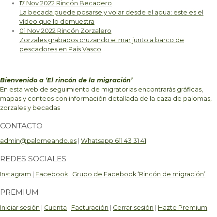
17 Nov 2022
Rincón Becadero
La becada puede posarse y volar desde el agua: este es el
vídeo que lo demuestra
01 Nov 2022
Rincón Zorzalero
Zorzales grabados cruzando el mar junto a barco de
pescadores en País Vasco
Bienvenido a ‘El rincón de la migración’
En esta web de seguimiento de migratorias encontrarás gráficas,
mapas y conteos con información detallada de la caza de palomas,
zorzales y becadas
CONTACTO
admin@palomeando.es
|
Whatsapp 611 43 31 41
REDES SOCIALES
Instagram
|
Facebook
|
Grupo de Facebook ‘Rincón de migración’
PREMIUM
Iniciar sesión
|
Cuenta
|
Facturación
|
Cerrar sesión
|
Hazte Premium