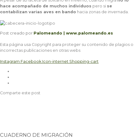
A pesar de su faceta de solitario en invierno, cuando migra
no lo
hace acompañado de muchos individuos
pero si
se
contabilizan varias aves en bando
hacia zonas de invernada.
Post creado por
Palomeando | www.palomeando.es
Esta página usa Copyright para proteger su contenido de plagios o
incorrectas publicaciones en otras webs
Instagram
Facebook
Icon-internet
Shopping-cart
Comparte este post
CUADERNO DE MIGRACIÓN