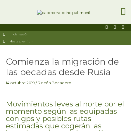
Ir
al
contenido
F
I
U
a
n
s
Iniciar sesión
c
s
e
e
t
r
Hazte premium
b
a
s
o
g
o
r
Navegación
k
a
Comienza la migración de
de
-
m
entradas
s
las becadas desde Rusia
q
u
a
14 octubre 2019
/
Rincón Becadero
r
e
Movimientos leves al norte por el
momento según las equipadas
con gps y posibles rutas
estimadas que cogerán las