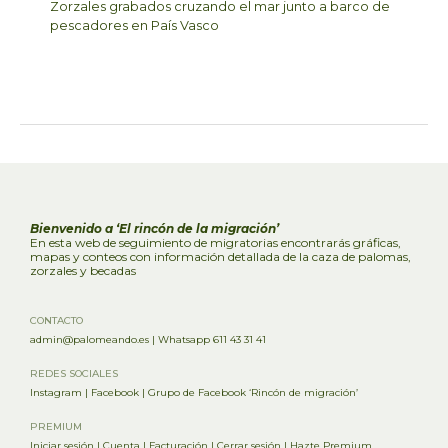
Zorzales grabados cruzando el mar junto a barco de
pescadores en País Vasco
Bienvenido a ‘El rincón de la migración’
En esta web de seguimiento de migratorias encontrarás gráficas,
mapas y conteos con información detallada de la caza de palomas,
zorzales y becadas
CONTACTO
admin@palomeando.es
|
Whatsapp 611 43 31 41
REDES SOCIALES
Instagram
|
Facebook
|
Grupo de Facebook ‘Rincón de migración’
PREMIUM
Iniciar sesión
|
Cuenta
|
Facturación
|
Cerrar sesión
|
Hazte Premium