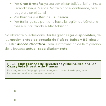
Por
Gran Bretaña
, ya sea por el Mar Báltico, la Península
Escandinava, el Mar del Norte o por el continente, para
luego cruzar el Canal.
Por
Francia
y la
Península Ibérica
.
Por
Italia
, ya sea por tierra hasta la región de Véneto, o
más al sur cruzando el Mar Adriático.
No obstante puedes consultar las gráficas,
ya disponibles,
de
los
movimientos de becada de Países Bajos y Bélgica
en
nuestro
Rincón Becadero
. Toda la información de la migración
de la becada
actualizada diariamente
.
Fuente:
Club Francés de Becaderos y Oficina Nacional de
Caza y Vida Silvestre de Francia
Esta página usa Copyright para proteger su contenido de plagios o
incorrectas publicaciones en otras webs