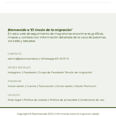
Bienvenido a ‘El rincón de la migración’
En esta web de seguimiento de migratorias encontrarás gráficas,
mapas y conteos con información detallada de la caza de palomas,
zorzales y becadas
CONTACTO
admin@palomeando.es
|
Whatsapp 611 43 31 41
REDES SOCIALES
Instagram
|
Facebook
|
Grupo de Facebook ‘Rincón de migración’
PREMIUM
Iniciar sesión
|
Cuenta
|
Facturación
|
Cerrar sesión
|
Hazte Premium
LEGALES
Aviso legal
|
Política de cookies
|
Política de privacidad
|
Condiciones de uso
Copyright © Palomeando 2023 |
Informando sobre la migración desde