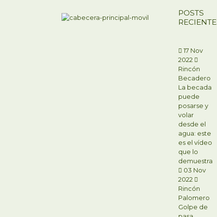
POSTS
RECIENTE
17 Nov
2022
Rincón
Becadero
La becada
puede
posarse y
volar
desde el
agua: este
es el vídeo
que lo
demuestra
03 Nov
2022
Rincón
Palomero
Golpe de
pasa