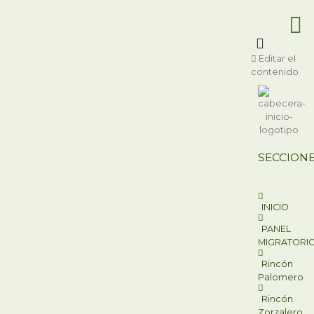
Ir
al
contenido
Editar el
contenido
SECCION
INICIO
PANEL
MIGRATORI
Rincón
Palomero
Rincón
Zorzalero