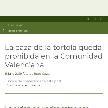
F
I
U
a
n
s
Iniciar sesión
c
s
e
e
t
r
Hazte premium
b
a
s
o
g
o
r
Navegación
k
a
La caza de la tórtola queda
de
-
m
entradas
s
prohibida en la Comunidad
q
u
a
Valenciana
r
e
15 julio 2019
/
Actualidad Caza
Índice de contenidos de este post
No iba a haber moratoria