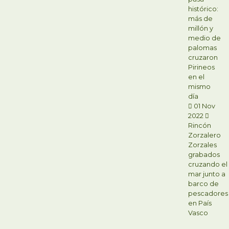
histórico:
más de
millón y
medio de
palomas
cruzaron
Pirineos
en el
mismo
día
01 Nov
2022
Rincón
Zorzalero
Zorzales
grabados
cruzando el
mar junto a
barco de
pescadores
en País
Vasco