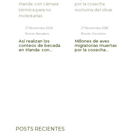
27 Noviembre 2020
27 Noviembre 2018
Rincón Becadero
Rincón Zorzalero
Así realizan los
Millones de aves
conteos de becada
migratorias muertas
en Irlanda: con
por la cosecha
cámara térmica para
nocturna del olivar
no molestarlas
POSTS RECIENTES