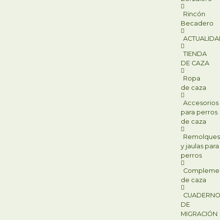
Rincón
Becadero
ACTUALID
TIENDA
DE CAZA
Ropa
de caza
Accesorios
para perros
de caza
Remolque
y jaulas para
perros
Compleme
de caza
CUADERN
DE
MIGRACIÓN