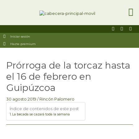
Ir
al
contenido
F
I
U
a
n
s
Iniciar sesión
c
s
e
e
t
r
Hazte premium
b
a
s
o
g
o
r
Navegación
k
a
Prórroga de la torcaz hasta
de
-
m
entradas
s
el 16 de febrero en
q
u
a
Guipúzcoa
r
e
30 agosto 2019
/
Rincón Palomero
Índice de contenidos de este post
La becada se cazará toda la semana