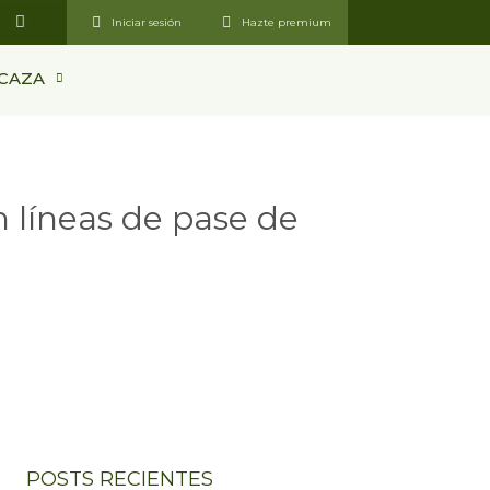
U
Iniciar sesión
Hazte premium
s
e
r
 CAZA
s
m
n líneas de pase de
POSTS RECIENTES