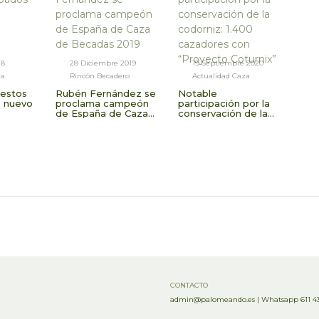
18
28 Diciembre 2019
19 Septiembre 2020
za
Rincón Becadero
Actualidad Caza
estos
Rubén Fernández se
Notable
e nuevo
proclama campeón
participación por la
de España de Caza
conservación de la
de Becadas 2019
codorniz: 1.400
cazadores con
“Proyecto Coturnix”
CONTACTO
admin@palomeando.es
|
Whatsapp 611 43