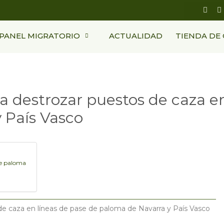
F
I
a
n
c
s
e
t
PANEL MIGRATORIO
ACTUALIDAD
TIENDA DE
b
a
o
g
o
r
k
a
-
s
q
u
a destrozar puestos de caza e
a
r
 País Vasco
e
de paloma