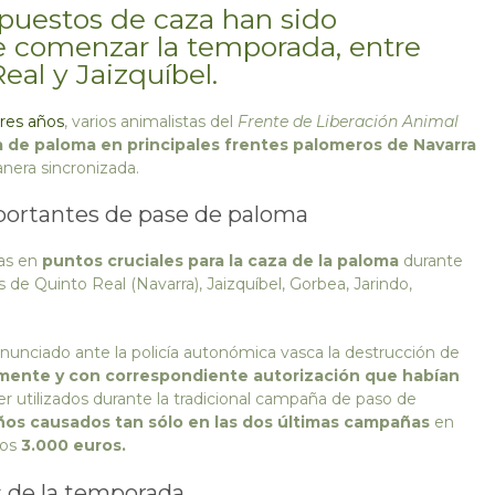
puestos de caza han sido
e comenzar la temporada, entre
eal y Jaizquíbel.
res años
, varios animalistas del
Frente de Liberación Animal
 de paloma en principales frentes palomeros de Navarra
nera sincronizada.
portantes de pase de paloma
das en
puntos cruciales para la caza de la paloma
durante
e Quinto Real (Navarra), Jaizquíbel, Gorbea, Jarindo,
nunciado ante la policía autonómica vasca la destrucción de
lmente y con correspondiente autorización que habían
ser utilizados durante la tradicional campaña de paso de
os causados tan sólo en las dos últimas campañas
en
los
3.000 euros.
s de la temporada