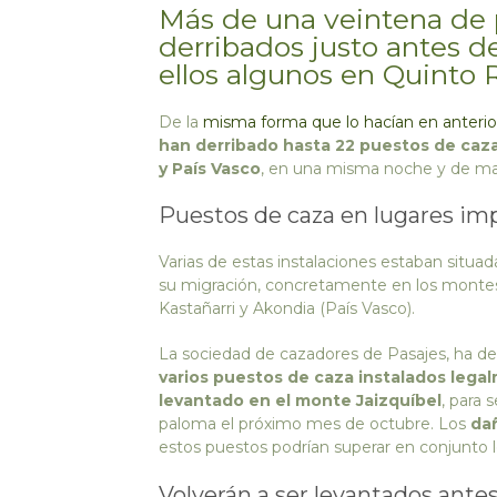
Más de una veintena de 
derribados justo antes d
ellos algunos en Quinto R
De la
misma forma que lo hacían en anterio
han derribado hasta 22 puestos de caza
y País Vasco
, en una misma noche y de ma
Puestos de caza en lugares im
Varias de estas instalaciones estaban situa
su migración, concretamente en los montes d
Kastañarri y Akondia (País Vasco).
La sociedad de cazadores de Pasajes, ha de
varios puestos de caza instalados lega
levantado en el monte Jaizquíbel
, para 
paloma el próximo mes de octubre. Los
dañ
estos puestos podrían superar en conjunto 
Volverán a ser levantados ante