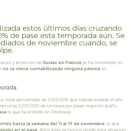
izada estos últimos días cruzando
 20% de pase esta temporada aún. Se
mediados de noviembre cuando, se
lpe.
caces y ahora con las
lluvias en Francia
se ha convertido en
as
no se viene contabilizando ninguna paloma
en
porada
n total aproximado de 2.500.000 que habrían pasado el año
ían unas 2.200.000 de torcaces por pasar respecto al año
asa
lo que ha entrado en Península.
tentes hasta la semana del 11 al 17 de noviembre
, lo que
sición en el pase
. Años atrás ya hemos tenido esta situación