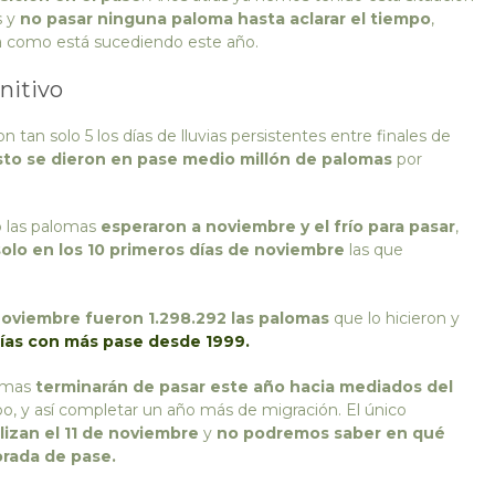
s y
no pasar ninguna paloma hasta aclarar el tiempo
,
a como está sucediendo este año.
initivo
on tan solo 5 los días de lluvias persistentes entre finales de
sto se dieron en pase medio millón de palomas
por
o las palomas
esperaron a noviembre y el frío para pasar
,
olo en los 10 primeros días de noviembre
las que
noviembre fueron 1.298.292 las palomas
que lo hicieron y
días con más pase desde 1999.
lomas
terminarán de pasar este año hacia mediados del
po, y así completar un año más de migración. El único
alizan el 11 de noviembre
y
no podremos saber en qué
orada de pase.