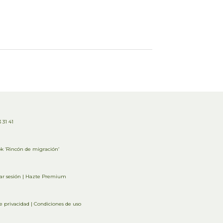
 31 41
k ‘Rincón de migración’
ar sesión
|
Hazte Premium
de privacidad
|
Condiciones de uso