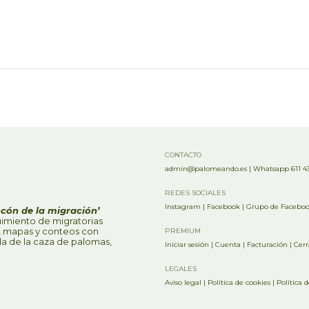
CONTACTO
admin@palomeando.es
|
Whatsapp 611 43
REDES SOCIALES
Instagram
|
Facebook
|
Grupo de Faceboo
ncón de la migración’
imiento de migratorias
s, mapas y conteos con
PREMIUM
da de la caza de palomas,
Iniciar sesión
|
Cuenta
|
Facturación
|
Cerr
LEGALES
Aviso legal
|
Política de cookies
|
Política 