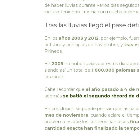
de haber lluvias durante varios días seguido
incluso teniendo Francia con mucha palom
Tras las lluvias llegó el pase def
En los
años 2003 y 2012
, por ejemplo, fuer
octubre y principios de noviembre, y
tras e
Pirineos.
En
2005
no hubo lluvias por estos días, per
siendo así un total de
1.600.000 palomas s
cruzaron.
Cabe recordar que
el año pasado a 4 de 
además
se batió el segundo récord de 
En conclusión se puede pensar que las pa
mes de noviembre
, cuando aclare el tiem
problema es que los conteos franceses
fin
cantidad exacta han finalizado la temp