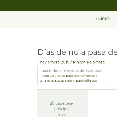
Ir
al
contenido
INICIO
Días de nula pasa d
Navegación
de
entradas
1 noviembre 2019
/
Rincón Palomero
Índice de contenidos de este post
Solo un 20% de pase esta temporada
Tras las lluvias llegó el pase definitivo