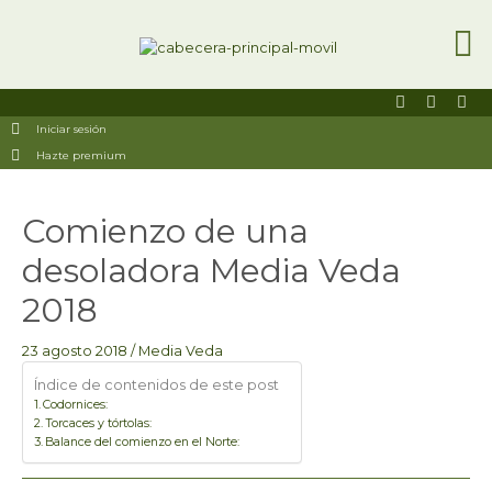
Ir
al
contenido
F
I
U
a
n
s
Iniciar sesión
c
s
e
e
t
r
Hazte premium
b
a
s
o
g
o
r
Navegación
k
a
Comienzo de una
de
-
m
entradas
s
desoladora Media Veda
q
u
a
2018
r
e
23 agosto 2018
/
Media Veda
Índice de contenidos de este post
Codornices:
Torcaces y tórtolas:
Balance del comienzo en el Norte: