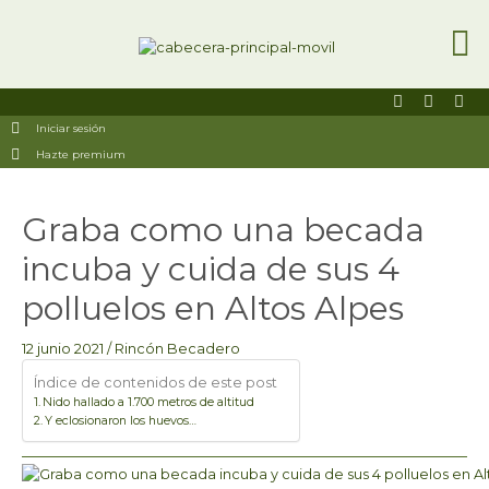
Ir
al
contenido
F
I
U
a
n
s
Iniciar sesión
c
s
e
e
t
r
Hazte premium
b
a
s
o
g
o
r
Navegación
k
a
Graba como una becada
de
-
m
entradas
s
incuba y cuida de sus 4
q
u
a
polluelos en Altos Alpes
r
e
12 junio 2021
/
Rincón Becadero
Índice de contenidos de este post
Nido hallado a 1.700 metros de altitud
Y eclosionaron los huevos…